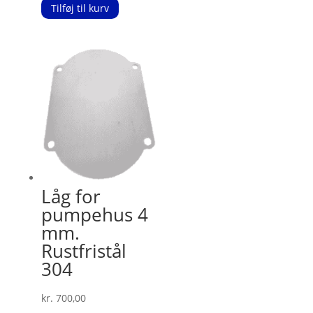
Tilføj til kurv
Låg for
pumpehus 4
mm.
Rustfristål
304
kr.
700,00