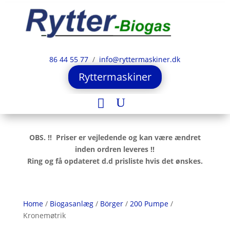
86 44 55 77
/
info@ryttermaskiner.dk
Ryttermaskiner
OBS. !! Priser er vejledende og kan være ændret
inden ordren leveres !!
Ring og få opdateret d.d prisliste hvis det ønskes.
Home
/
Biogasanlæg
/
Börger
/
200 Pumpe
/
Kronemøtrik