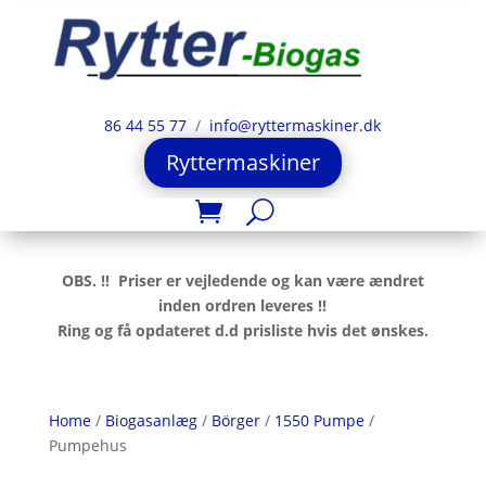
86 44 55 77
/
info@ryttermaskiner.dk
Ryttermaskiner
OBS. !! Priser er vejledende og kan være ændret
inden ordren leveres !!
Ring og få opdateret d.d prisliste hvis det ønskes.
Home
/
Biogasanlæg
/
Börger
/
1550 Pumpe
/
Pumpehus