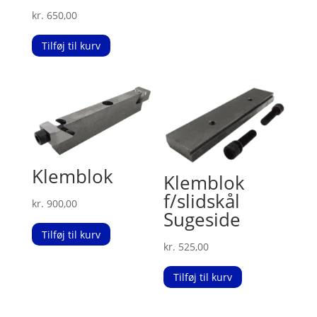
kr.
650,00
Tilføj til kurv
Klemblok
Klemblok
f/slidskål
kr.
900,00
Sugeside
Tilføj til kurv
kr.
525,00
Tilføj til kurv