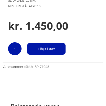
SLIDPLADE, 10 MM.
RUSTFRISTÅL AISI 316
kr.
1.450,00
Slidplade,
Tilføj til kurv
10
mm.
Rustfristål
Varenummer (SKU):
AISI
BP-71048
316
antal