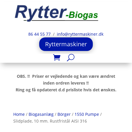
86 44 55 77
/
info@ryttermaskiner.dk
Ryttermaskiner
OBS. !! Priser er vejledende og kan være ændret
inden ordren leveres !!
Ring og få opdateret d.d prisliste hvis det ønskes.
Home
/
Biogasanlæg
/
Börger
/
1550 Pumpe
/
Slidplade, 10 mm. Rustfristål AISI 316