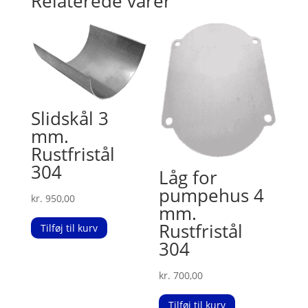
Relaterede varer
Slidskål 3
mm.
Rustfristål
304
Låg for
pumpehus 4
kr.
950,00
mm.
Rustfristål
Tilføj til kurv
304
kr.
700,00
Tilføj til kurv